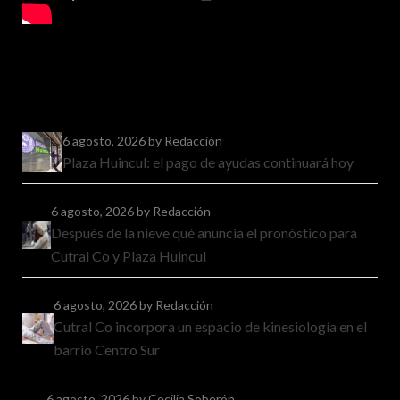
6 agosto, 2026
by Redacción
Plaza Huincul: el pago de ayudas continuará hoy
6 agosto, 2026
by Redacción
Después de la nieve qué anuncia el pronóstico para
Cutral Co y Plaza Huincul
6 agosto, 2026
by Redacción
Cutral Co incorpora un espacio de kinesiología en el
barrio Centro Sur
6 agosto, 2026
by Cecilia Soberón