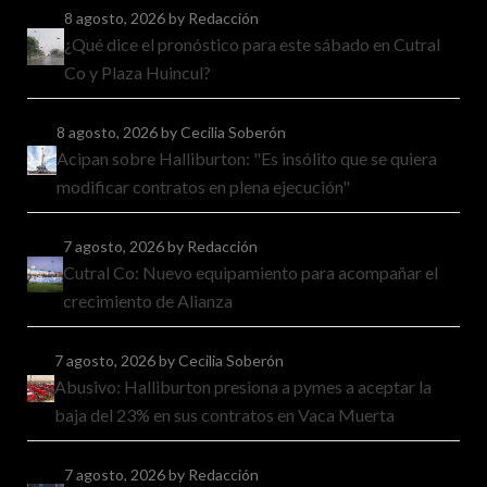
8 agosto, 2026
by Redacción
¿Qué dice el pronóstico para este sábado en Cutral
Co y Plaza Huincul?
8 agosto, 2026
by Cecilia Soberón
Acipan sobre Halliburton: "Es insólito que se quiera
modificar contratos en plena ejecución"
7 agosto, 2026
by Redacción
Cutral Co: Nuevo equipamiento para acompañar el
crecimiento de Alianza
7 agosto, 2026
by Cecilia Soberón
Abusivo: Halliburton presiona a pymes a aceptar la
baja del 23% en sus contratos en Vaca Muerta
7 agosto, 2026
by Redacción