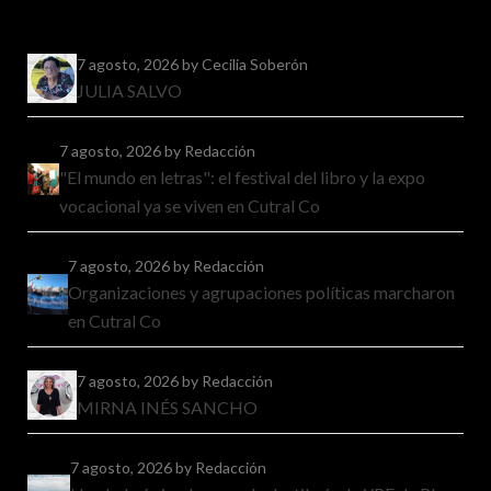
7 agosto, 2026
by Cecilia Soberón
JULIA SALVO
7 agosto, 2026
by Redacción
"El mundo en letras": el festival del libro y la expo
vocacional ya se viven en Cutral Co
7 agosto, 2026
by Redacción
Organizaciones y agrupaciones políticas marcharon
en Cutral Co
7 agosto, 2026
by Redacción
MIRNA INÉS SANCHO
7 agosto, 2026
by Redacción