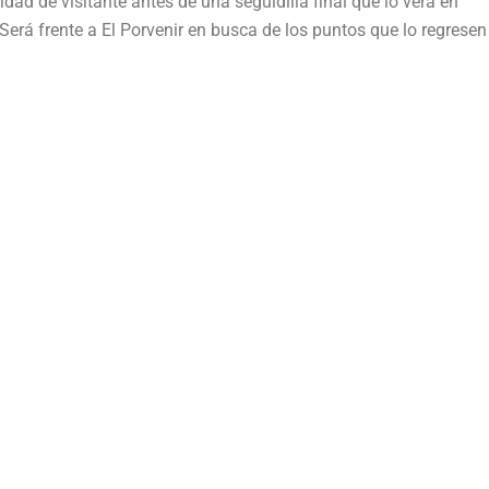
idad de visitante antes de una seguidilla final que lo verá en
Será frente a El Porvenir en busca de los puntos que lo regresen