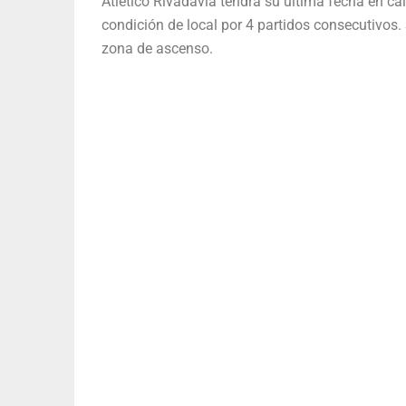
Atlético Rivadavia tendrá su última fecha en cal
condición de local por 4 partidos consecutivos. 
zona de ascenso.