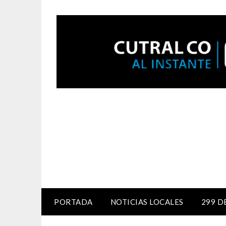
PORTADA
NOTICIAS LOCALES
299 D