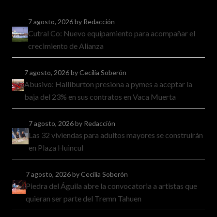
7 agosto, 2026
by Redacción
Cutral Co: Nuevo equipamiento para acompañar el
crecimiento de Alianza
7 agosto, 2026
by Cecilia Soberón
Abusivo: Halliburton presiona a pymes a aceptar la
baja del 23% en sus contratos en Vaca Muerta
7 agosto, 2026
by Redacción
Las 32 viviendas para adultos mayores se construirán
en Plaza Huincul
7 agosto, 2026
by Cecilia Soberón
Piedra del Águila abre la convocatoria a artistas que
quieran ser parte del Tremn Tahuen