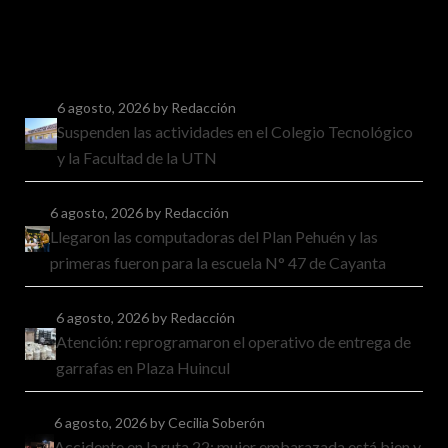
6 agosto, 2026
by Redacción
Suspenden las actividades en el Colegio Tecnológico
y la Facultad de la UTN
6 agosto, 2026
by Redacción
Llegaron las computadoras del Plan Pehuén y las
primeras fueron para la escuela N° 47 de Cayanta
6 agosto, 2026
by Redacción
Atención: reprogramaron el operativo de entrega de
garrafas en Plaza Huincul
6 agosto, 2026
by Cecilia Soberón
Accidente en la ruta 22: mujer embarazada está bien y