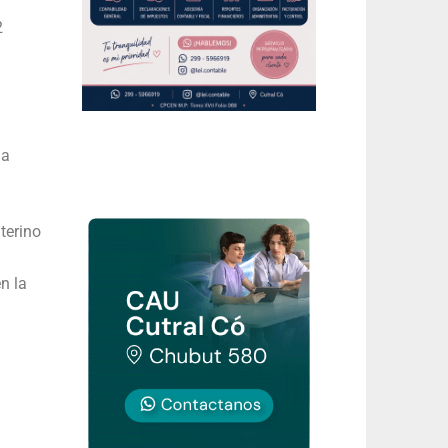
2
la
terino
n la