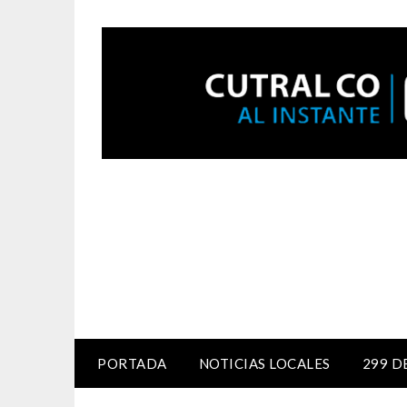
PORTADA
NOTICIAS LOCALES
299 D