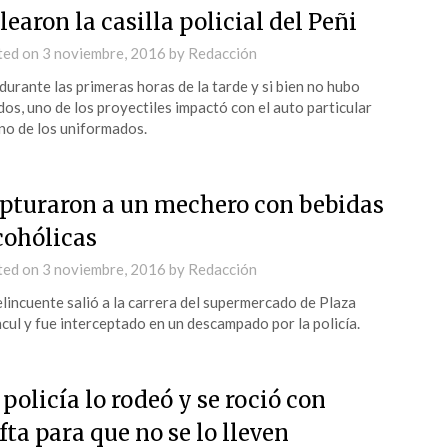
learon la casilla policial del Peñi
ted on
3 noviembre, 2016
by
Redacción
durante las primeras horas de la tarde y si bien no hubo
dos, uno de los proyectiles impactó con el auto particular
no de los uniformados.
pturaron a un mechero con bebidas
cohólicas
ted on
3 noviembre, 2016
by
Redacción
elincuente salió a la carrera del supermercado de Plaza
cul y fue interceptado en un descampado por la policía.
 policía lo rodeó y se roció con
fta para que no se lo lleven