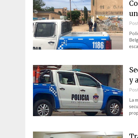
Co
un
Pos
Poli
Belg
esca
Se
y 
Pos
La m
secu
prop
Tr