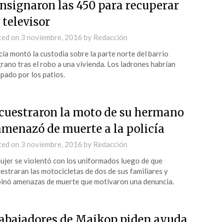
nsignaron las 450 para recuperar
 televisor
ted on
3 noviembre, 2016
by
Redacción
cía montó la custodia sobre la parte norte del barrio
rano tras el robo a una vivienda. Los ladrones habrían
pado por los patios.
cuestraron la moto de su hermano
amenazó de muerte a la policía
ted on
3 noviembre, 2016
by
Redacción
ujer se violentó con los uniformados luego de que
estraran las motocicletas de dos de sus familiares y
inó amenazas de muerte que motivaron una denuncia.
abajadores de Maikop piden ayuda