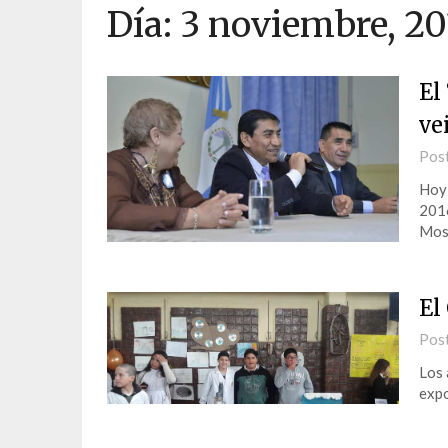
Día:
3 noviembre, 20
El
ve
Pos
Hoy 
2016
Mosc
El
Pos
Los 
expo