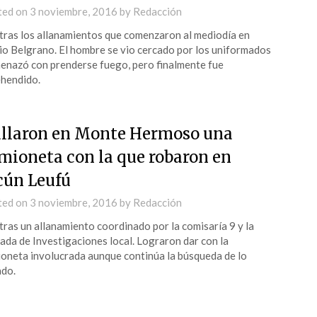
ted on
3 noviembre, 2016
by
Redacción
tras los allanamientos que comenzaron al mediodía en
io Belgrano. El hombre se vio cercado por los uniformados
enazó con prenderse fuego, pero finalmente fue
hendido.
llaron en Monte Hermoso una
mioneta con la que robaron en
cún Leufú
ted on
3 noviembre, 2016
by
Redacción
tras un allanamiento coordinado por la comisaría 9 y la
ada de Investigaciones local. Lograron dar con la
oneta involucrada aunque continúa la búsqueda de lo
do.