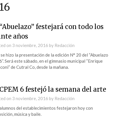
16
 “Abuelazo” festejará con todo los
inte años
ted on
3 noviembre, 2016
by
Redacción
se hizo la presentación de la edición N° 20 del “Abuelazo
”. Será este sábado, en el gimnasio municipal “Enrique
oni” de Cutral Co, desde la mañana.
 CPEM 6 festejó la semana del arte
ted on
3 noviembre, 2016
by
Redacción
alumnos del establecimientos festejaron hoy con
sición, música y baile.