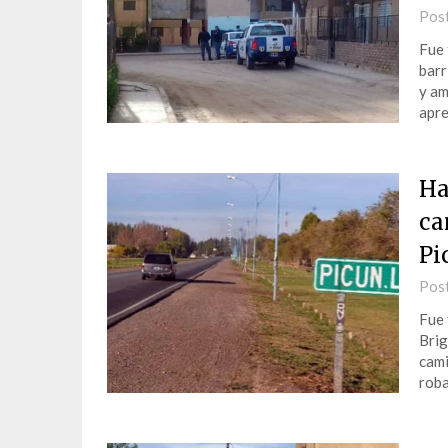
Pos
Fue 
barr
y am
apre
Ha
ca
Pi
Pos
Fue 
Brig
cami
roba