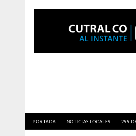
PORTADA
NOTICIAS LOCALES
299 D