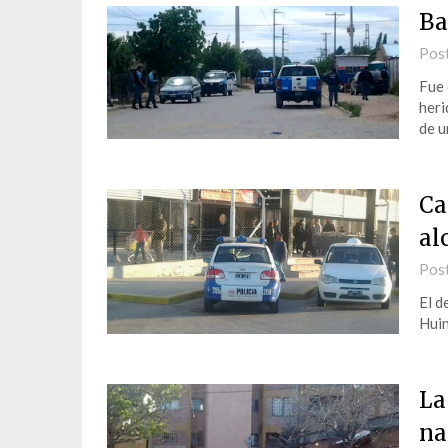
Ba
Pos
Fue 
heri
de u
Ca
al
Pos
El d
Huin
La
na