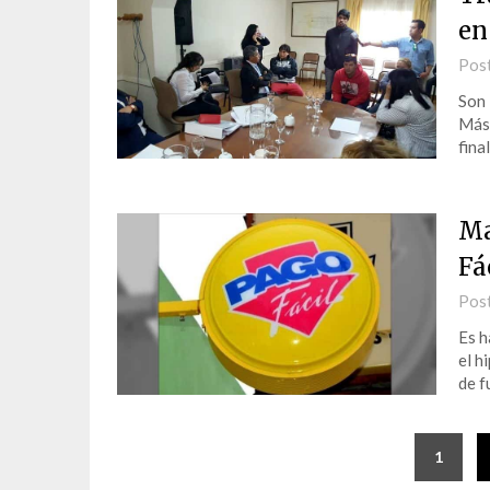
en
Pos
Son 
Más 
fina
Ma
Fá
Pos
Es h
el h
de f
1