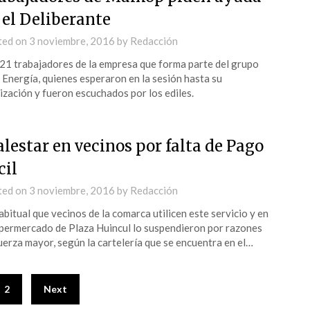
 el Deliberante
ted on
3 noviembre, 2016
by
Redacción
21 trabajadores de la empresa que forma parte del grupo
Energía, quienes esperaron en la sesión hasta su
lización y fueron escuchados por los ediles.
lestar en vecinos por falta de Pago
cil
ted on
3 noviembre, 2016
by
Redacción
abitual que vecinos de la comarca utilicen este servicio y en
ipermercado de Plaza Huincul lo suspendieron por razones
uerza mayor, según la cartelería que se encuentra en el…
2
Next