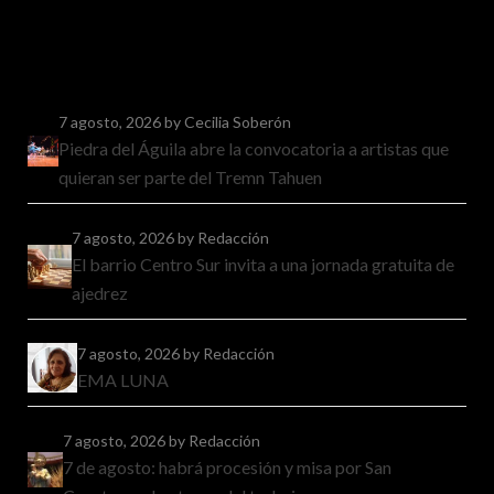
7 agosto, 2026
by Cecilia Soberón
Piedra del Águila abre la convocatoria a artistas que
quieran ser parte del Tremn Tahuen
7 agosto, 2026
by Redacción
El barrio Centro Sur invita a una jornada gratuita de
ajedrez
7 agosto, 2026
by Redacción
EMA LUNA
7 agosto, 2026
by Redacción
7 de agosto: habrá procesión y misa por San