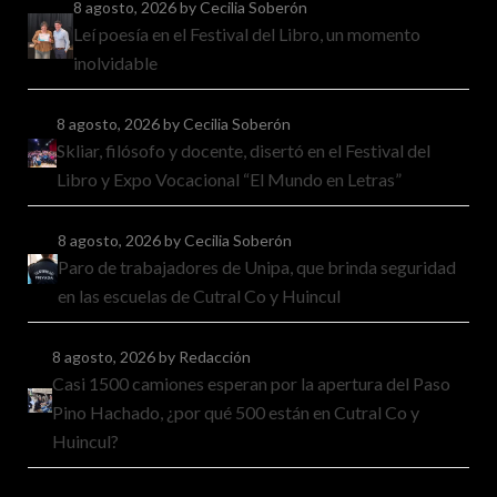
8 agosto, 2026
by Cecilia Soberón
Leí poesía en el Festival del Libro, un momento
inolvidable
8 agosto, 2026
by Cecilia Soberón
Skliar, filósofo y docente, disertó en el Festival del
Libro y Expo Vocacional “El Mundo en Letras”
8 agosto, 2026
by Cecilia Soberón
Paro de trabajadores de Unipa, que brinda seguridad
en las escuelas de Cutral Co y Huincul
8 agosto, 2026
by Redacción
Casi 1500 camiones esperan por la apertura del Paso
Pino Hachado, ¿por qué 500 están en Cutral Co y
Huincul?