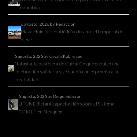
definitiva
6 agosto, 2026
by Redacción
Plaza Huincul repatió leña durante el temporal de
nieve
6 agosto, 2026
by Cecilia Kobryniec
Natasha, la pastelera de Cutral Co que endulzó una
celebración solidaria y se quedó con el premio a la
creatividad
6 agosto, 2026
by Diego Soberon
LIFUNE dictará capacitación sobre el Sistema
COMET en Neuquén