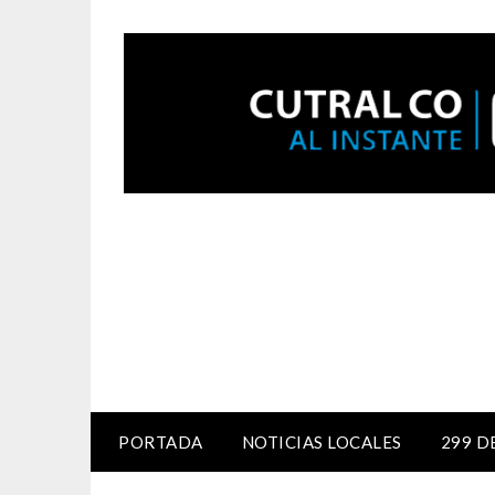
PORTADA
NOTICIAS LOCALES
299 D