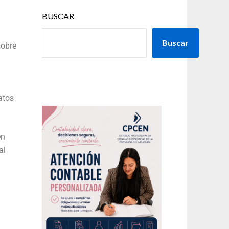
BUSCAR
Buscar
sobre
atos
en
al
.