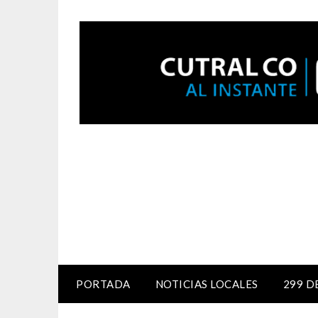
PORTADA
NOTICIAS LOCALES
299 D