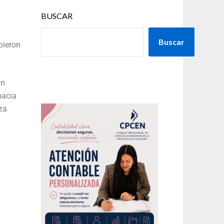
BUSCAR
Buscar
bieron
in
hacia
aza