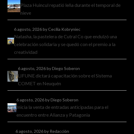
Plaza Huincul repatió leña durante el temporal de
nieve
6 agosto, 2026
by Cecilia Kobryniec
Natasha, la pastelera de Cutral Co que endulzó una
celebración solidaria y se quedó con el premio a la
creatividad
6 agosto, 2026
by Diego Soberon
LIFUNE dictará capacitación sobre el Sistema
COMET en Neuquén
6 agosto, 2026
by Diego Soberon
Inicia la venta de entradas anticipadas para el
encuentro entre Alianza y Patagonia
6 agosto, 2026
by Redacción