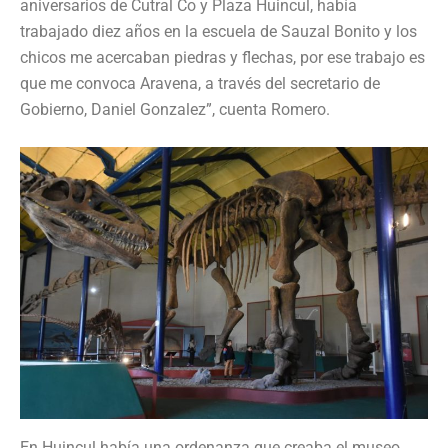
aniversarios de Cutral Co y Plaza Huincul, había
trabajado diez años en la escuela de Sauzal Bonito y los
chicos me acercaban piedras y flechas, por ese trabajo es
que me convoca Aravena, a través del secretario de
Gobierno, Daniel Gonzalez”, cuenta Romero.
En Huincul había una ordenanza que creaba el museo