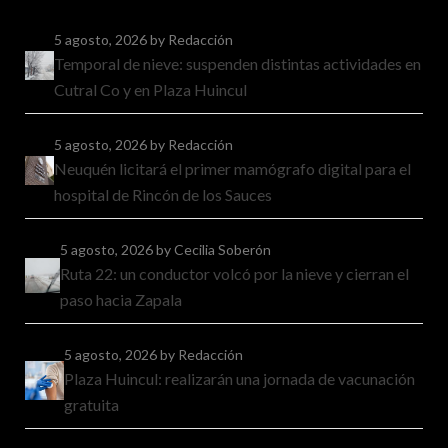
5 agosto, 2026
by Redacción
Temporal de nieve: suspenden distintas actividades en
Cutral Co y en Plaza Huincul
5 agosto, 2026
by Redacción
Neuquén licitará el primer mamógrafo digital para el
hospital de Rincón de los Sauces
5 agosto, 2026
by Cecilia Soberón
Ruta 22: un conductor volcó por la nieve y cierran el
paso hacia Zapala
5 agosto, 2026
by Redacción
Plaza Huincul: realizarán una jornada de vacunación
gratuita