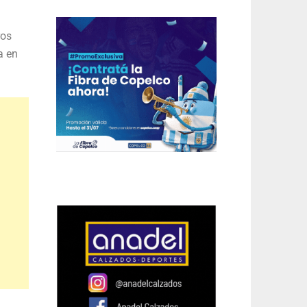
ros
a en