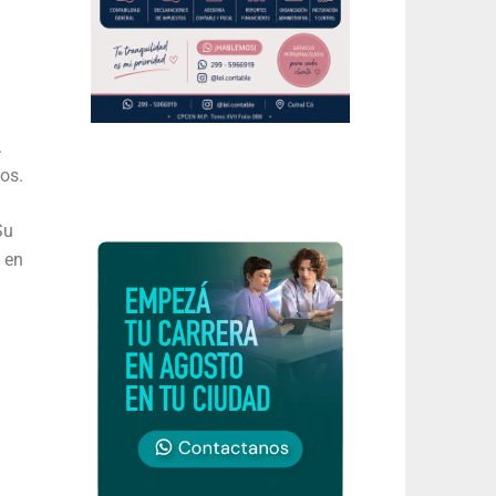
.
os.
Su
 en