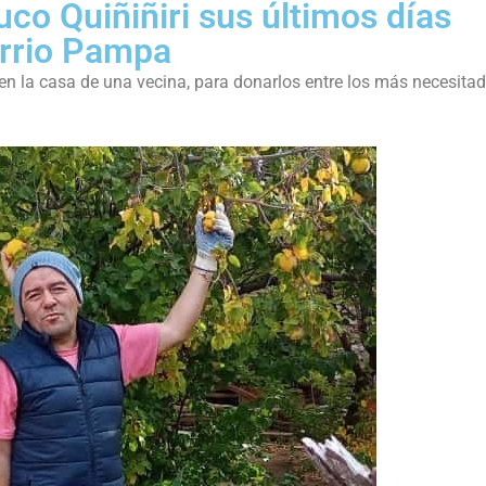
uco Quiñiñiri sus últimos días
arrio Pampa
en la casa de una vecina, para donarlos entre los más necesitad