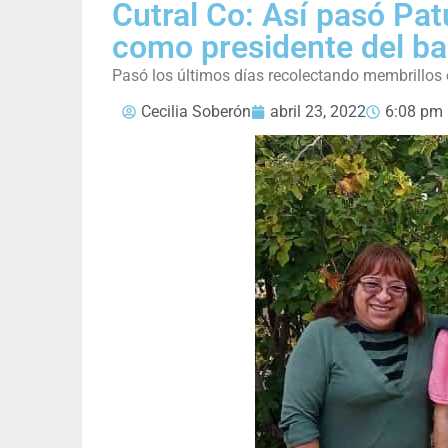
Cutral Co: Así pasó Pat
como presidente del b
Pasó los últimos días recolectando membrillos 
Cecilia Soberón
abril 23, 2022
6:08 pm