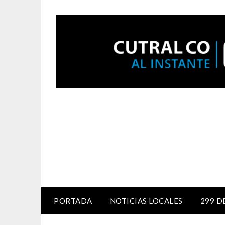
PORTADA
NOTICIAS LOCALES
299 D