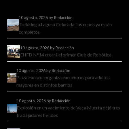
10 agosto, 2026
by Redacción
Trekking a Laguna Colorada: los cupos ya están
completos
10 agosto, 2026
by Redacción
El IFD N°14 creará el primer Club de Robótica
10 agosto, 2026
by Redacción
Plaza Huincul organiza encuentros para adultos
mayores en distintos barrios
10 agosto, 2026
by Redacción
Explosión en un yacimiento de Vaca Muerta dejó tres
trabajadores heridos