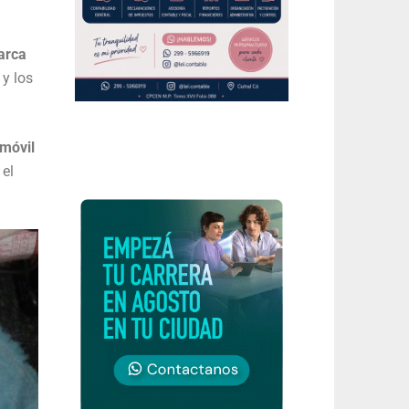
arca
y los
omóvil
 el