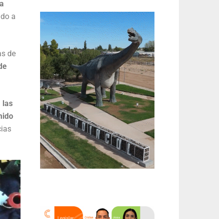
la
ado a
as de
de
 las
mido
cias