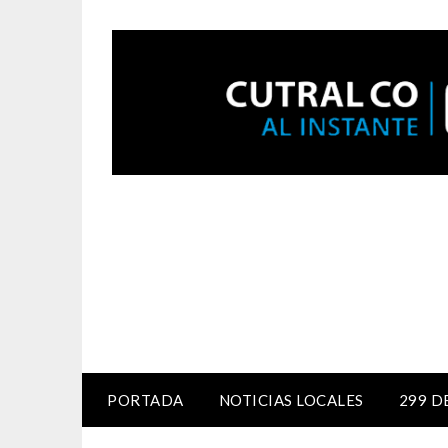
PORTADA
NOTICIAS LOCALES
299 D