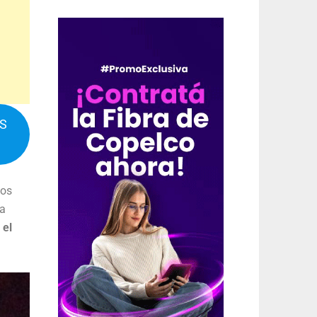
IS
los
ia
 el