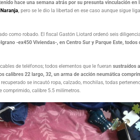
etenido hace una semana atrás por su presunta vinculación en 
 Naranja
,
pero se le dio la libertad en ese caso aunque sigue lig
ado como robado. El fiscal Gastón Liotard ordenó seis diligenci
Belgrano -ex450 Viviendas-, en Centro Sur y Parque Este, todos 
 cables de teléfonos; todos elementos que le fueran
sustraídos a
os calibres 22 largo, 32, un arma de acción neumática compri
 recuperado se incautó ropa, calzado, mochilas, todas pertenen
e comprimido, calibre 5.5 milímetros.