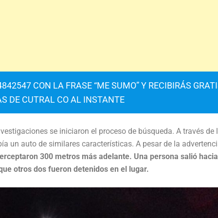
842547 CON LA FRASE “ME SUMO” Y RECIBIRÁS GRAT
AS DE CUTRAL CO AL INSTANTE
vestigaciones se iniciaron el proceso de búsqueda. A través de 
bía un auto de similares características. A pesar de la advertenc
erceptaron 300 metros más adelante. Una persona salió hacia
ue otros dos fueron detenidos en el lugar.