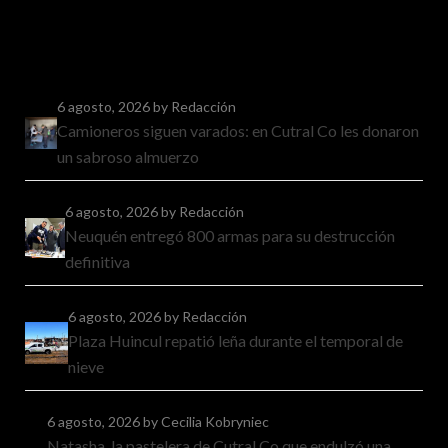
6 agosto, 2026
by Redacción
Camioneros siguen varados: en Cutral Co les donaron
un sabroso almuerzo
6 agosto, 2026
by Redacción
Neuquén entregó 800 armas para su destrucción
definitiva
6 agosto, 2026
by Redacción
Plaza Huincul repatió leña durante el temporal de
nieve
6 agosto, 2026
by Cecilia Kobryniec
Natasha, la pastelera de Cutral Co que endulzó una