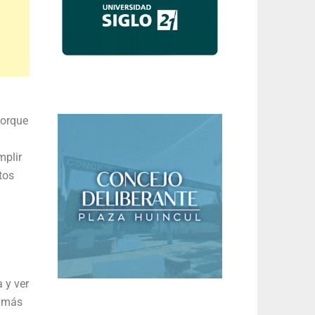
porque
mplir
tos
a y ver
n más