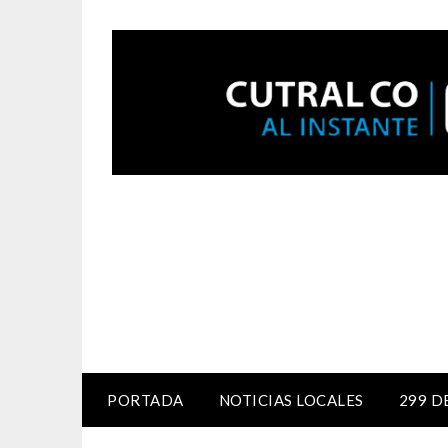
PORTADA
NOTICIAS LOCALES
299 D