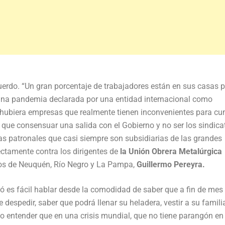
cuerdo. “Un gran porcentaje de trabajadores están en sus casas 
e una pandemia declarada por una entidad internacional como
i hubiera empresas que realmente tienen inconvenientes para cu
n que consensuar una salida con el Gobierno y no ser los sindica
 las patronales que casi siempre son subsidiarias de las grandes
ectamente contra los dirigentes de
la Unión Obrera Metalúrgica
ados de Neuquén, Río Negro y La Pampa,
Guillermo Pereyra.
dió es fácil hablar desde la comodidad de saber que a fin de mes
 despedir, saber que podrá llenar su heladera, vestir a su famili
e no entender que en una crisis mundial, que no tiene parangón e