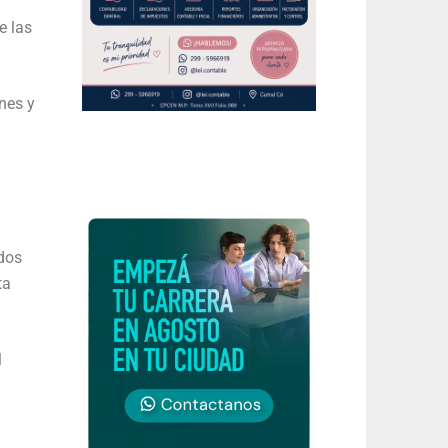
e las
nes y
idos
ta
l