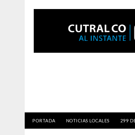
PORTADA
NOTICIAS LOCALES
299 D