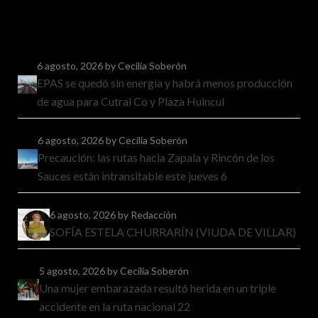
6 agosto, 2026
by Cecilia Soberón
EPAS se quedó sin energía y habrá menos producción
de agua para Cutral Co y Plaza Huincul
6 agosto, 2026
by Cecilia Soberón
Precaución: las rutas hacia Zapala y Rincón de los
Sauces están intransitable este jueves 6
6 agosto, 2026
by Redacción
SOFÍA ESTELA CHURRARÍN (VIUDA DE VILLAR)
5 agosto, 2026
by Cecilia Soberón
Una mujer embarazada resultó herida en un triple
accidente en la ruta nacional 22