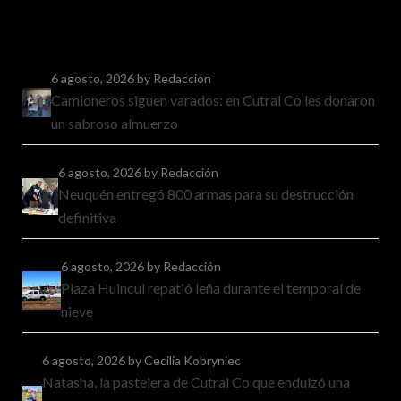
6 agosto, 2026
by Redacción
Camioneros siguen varados: en Cutral Co les donaron
un sabroso almuerzo
6 agosto, 2026
by Redacción
Neuquén entregó 800 armas para su destrucción
definitiva
6 agosto, 2026
by Redacción
Plaza Huincul repatió leña durante el temporal de
nieve
6 agosto, 2026
by Cecilia Kobryniec
Natasha, la pastelera de Cutral Co que endulzó una