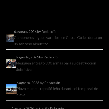
6 agosto, 2026
by Redacción
Camioneros siguen varados: en Cutral Co les donaron
un sabroso almuerzo
6 agosto, 2026
by Redacción
Neuquén entregó 800 armas para su destrucción
definitiva
6 agosto, 2026
by Redacción
Plaza Huincul repatió leña durante el temporal de
nieve
6 agosto, 2026
by Cecilia Kobryniec