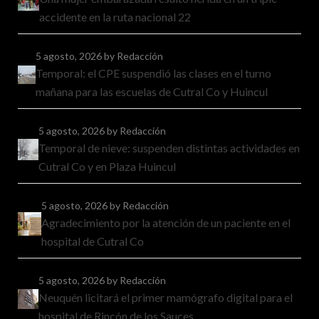
accidente en la ruta nacional 22
5 agosto, 2026
by Redacción
Temporal: el CPE suspendió las clases en el turno
mañana para las escuelas de Cutral Co y Huincul
5 agosto, 2026
by Redacción
Temporal de nieve: suspenden distintas actividades en
Cutral Co y en Plaza Huincul
5 agosto, 2026
by Redacción
Agradecimiento por la atención de un paciente en el
hospital de Cutral Co
5 agosto, 2026
by Redacción
Neuquén licitará el primer mamógrafo digital para el
hospital de Rincón de los Sauces