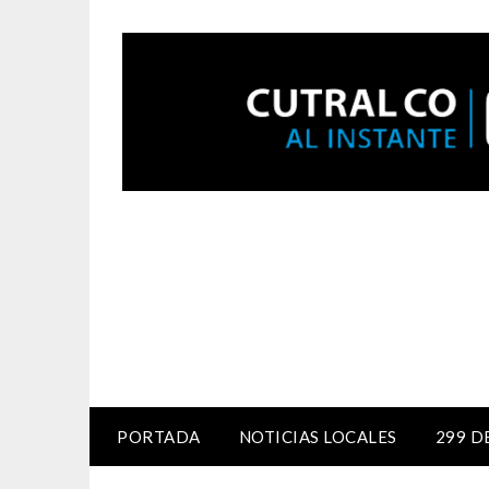
PORTADA
NOTICIAS LOCALES
299 D