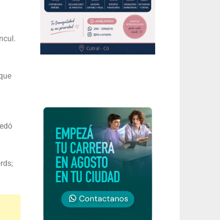
ncul.
 que
uedó
rds;