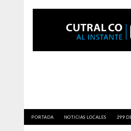
PORTADA
NOTICIAS LOCALES
299 D