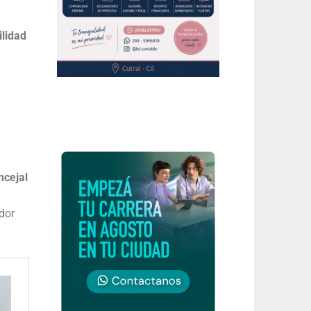
ilidad
ncejal
edor