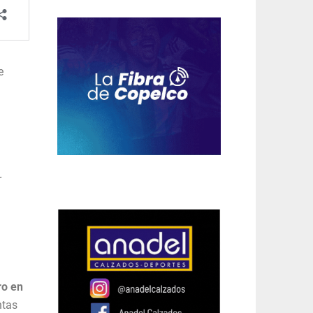
e
r
ro en
ntas