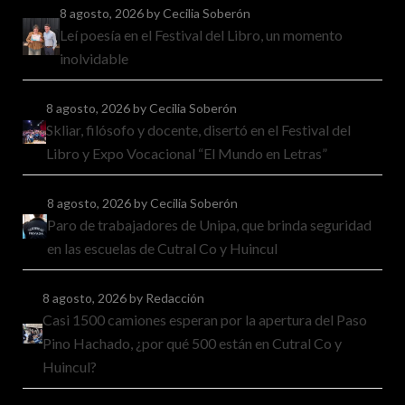
8 agosto, 2026
by Cecilia Soberón
Leí poesía en el Festival del Libro, un momento
inolvidable
8 agosto, 2026
by Cecilia Soberón
Skliar, filósofo y docente, disertó en el Festival del
Libro y Expo Vocacional “El Mundo en Letras”
8 agosto, 2026
by Cecilia Soberón
Paro de trabajadores de Unipa, que brinda seguridad
en las escuelas de Cutral Co y Huincul
8 agosto, 2026
by Redacción
Casi 1500 camiones esperan por la apertura del Paso
Pino Hachado, ¿por qué 500 están en Cutral Co y
Huincul?