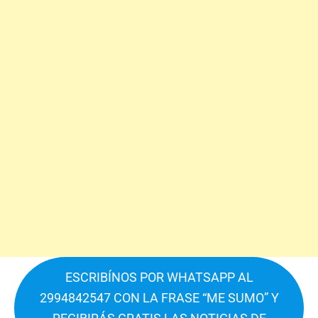
ESCRIBÍNOS POR WHATSAPP AL
2994842547 CON LA FRASE “ME SUMO” Y