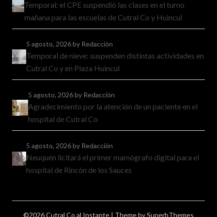
Temporal: el CPE suspendió las clases en el turno
mañana para las escuelas de Cutral Co y Huincul
5 agosto, 2026
by Redacción
Temporal de nieve: suspenden distintas actividades en
Cutral Co y en Plaza Huincul
5 agosto, 2026
by Redacción
Agradecimiento por la atención de un paciente en el
hospital de Cutral Co
5 agosto, 2026
by Redacción
Neuquén licitará el primer mamógrafo digital para el
hospital de Rincón de los Sauces
©2026 Cutral Co al Instante
| Theme by
SuperbThemes