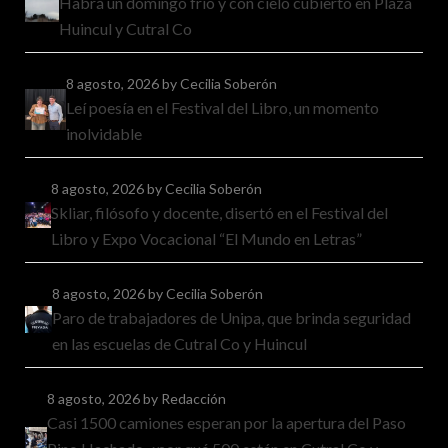
Habrá un domingo frío y con cielo cubierto en Plaza
Huincul y Cutral Co
8 agosto, 2026
by Cecilia Soberón
Leí poesía en el Festival del Libro, un momento
inolvidable
8 agosto, 2026
by Cecilia Soberón
Skliar, filósofo y docente, disertó en el Festival del
Libro y Expo Vocacional “El Mundo en Letras”
8 agosto, 2026
by Cecilia Soberón
Paro de trabajadores de Unipa, que brinda seguridad
en las escuelas de Cutral Co y Huincul
8 agosto, 2026
by Redacción
Casi 1500 camiones esperan por la apertura del Paso