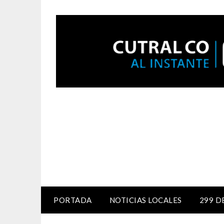
PORTADA
NOTICIAS LOCALES
299 D