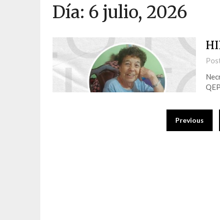
Día:
6 julio, 2026
HI
Pos
Nec
QE
Previous