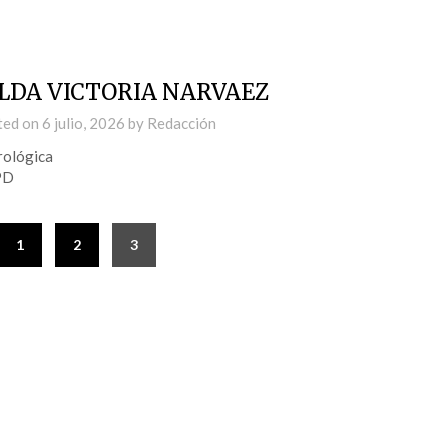
LDA VICTORIA NARVAEZ
ted on
6 julio, 2026
by
Redacción
rológica
PD
1
2
3