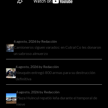
6 agosto, 2026
by Redacción
Camioneros siguen varados: en Cutral Co les donaron
un sabroso almuerzo
6 agosto, 2026
by Redacción
Neuquén entregó 800 armas para su destrucción
definitiva
6 agosto, 2026
by Redacción
Plaza Huincul repatió leña durante el temporal de
nieve