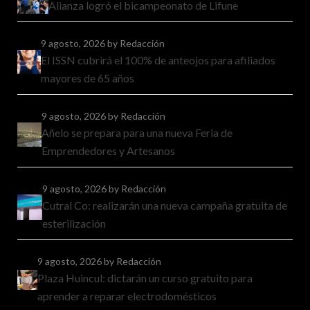
Alianza logró el bicampeonato de Lifune
9 agosto, 2026
by Redacción
El ISSN cubrirá el 100% de anteojos para afiliados
mayores de 65 años
9 agosto, 2026
by Redacción
Añelo se prepara para una nueva Feria de
Emprendedores y Artesanos
9 agosto, 2026
by Redacción
Cutral Co: realizarán una nueva campaña gratuita de
esterilización
9 agosto, 2026
by Redacción
Plaza Huincul: dictarán un curso gratuito para
aprender a reparar electrodomésticos