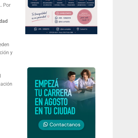
a.
Por
edad
eden
ción y
l
nación