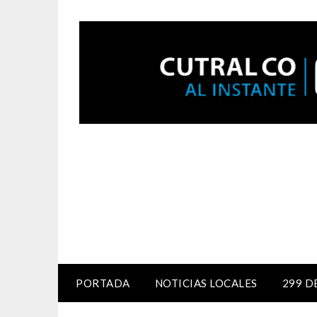
PORTADA
NOTICIAS LOCALES
299 D