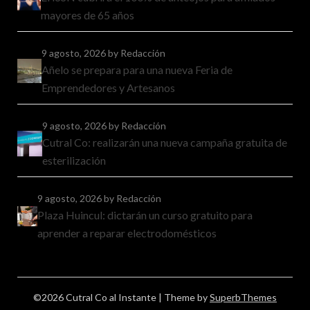
mayores de 65 años
9 agosto, 2026
by Redacción
Añelo se prepara para una nueva Feria de
Emprendedores y Artesanos
9 agosto, 2026
by Redacción
Cutral Co: realizarán una nueva campaña gratuita de
esterilización
9 agosto, 2026
by Redacción
Plaza Huincul: dictarán un curso gratuito para
aprender a reparar electrodomésticos
©2026 Cutral Co al Instante
| Theme by
SuperbThemes