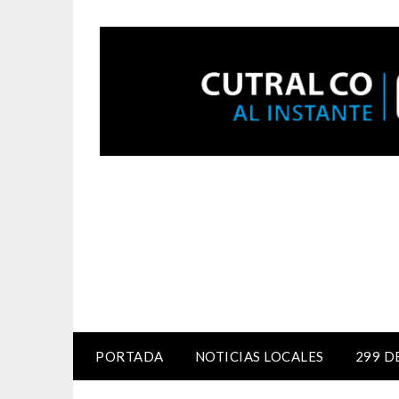
PORTADA
NOTICIAS LOCALES
299 D