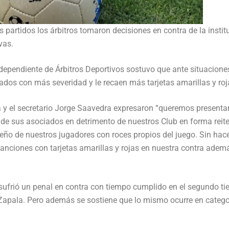
s partidos los árbitros tomaron decisiones en contra de la instit
vas.
dependiente de Árbitros Deportivos sostuvo que ante situacione
ados con más severidad y le recaen más tarjetas amarillas y roj
ga y el secretario Jorge Saavedra expresaron “queremos presenta
 de sus asociados en detrimento de nuestros Club en forma reit
eño de nuestros jugadores con roces propios del juego. Sin hac
nciones con tarjetas amarillas y rojas en nuestra contra adem
 sufrió un penal en contra con tiempo cumplido en el segundo t
e Zapala. Pero además se sostiene que lo mismo ocurre en catego