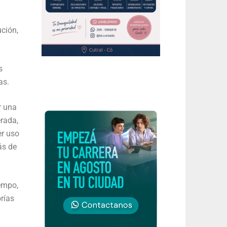
ución,
s
as.
r una
erada,
er uso
ás de
iempo,
rías