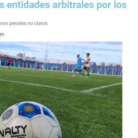
s entidades arbitrales por los
aron penales no claros
pm