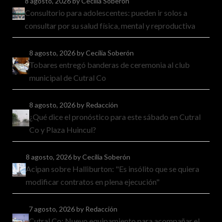
8 agosto, 2026
by Cecilia Soberón
Consultorio para adolescentes: pueden ir solos a
consultar por su salud física, mental y reproductiva
8 agosto, 2026
by Cecilia Soberón
Tobares entregó banderas de ceremonia al club
municipal de Cutral Co
8 agosto, 2026
by Redacción
¿Qué dice el pronóstico para este sábado en Cutral
Co y Plaza Huincul?
8 agosto, 2026
by Cecilia Soberón
Acipan sobre Halliburton: "Es insólito que se quiera
modificar contratos en plena ejecución"
7 agosto, 2026
by Redacción
Cutral Co: Nuevo equipamiento para acompañar el