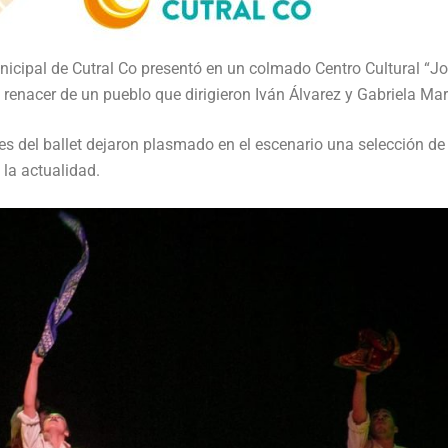
unicipal de Cutral Co presentó en un colmado Centro Cultural “J
renacer de un pueblo que dirigieron Iván Álvarez y Gabriela Mar
tes del ballet dejaron plasmado en el escenario una selección de
 la actualidad.