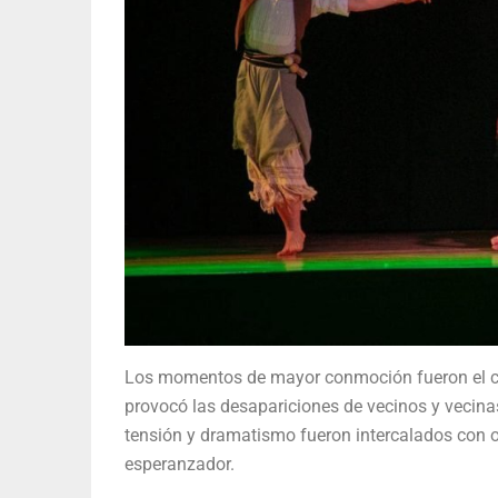
Los momentos de mayor conmoción fueron el cua
provocó las desapariciones de vecinos y vecina
tensión y dramatismo fueron intercalados con o
esperanzador.