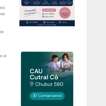
erá
nes
 de
n el