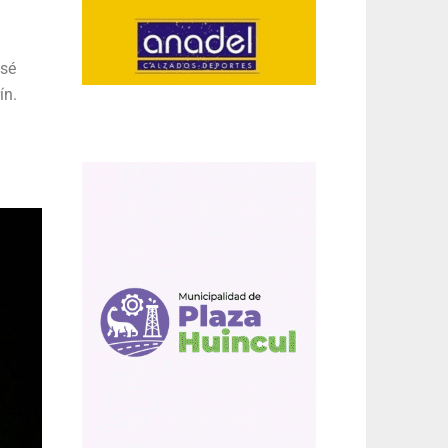
osé
ín.