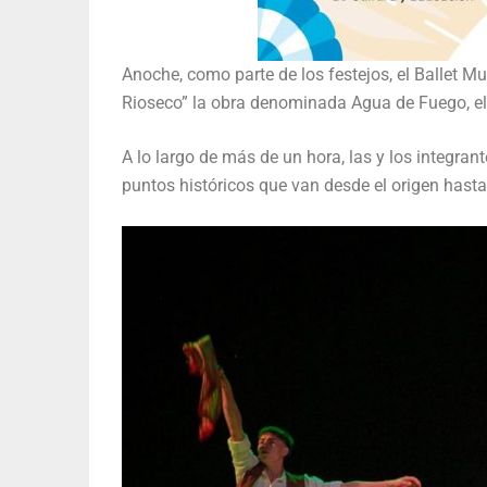
Anoche, como parte de los festejos, el Ballet M
Rioseco” la obra denominada Agua de Fuego, el 
A lo largo de más de un hora, las y los integran
puntos históricos que van desde el origen hasta