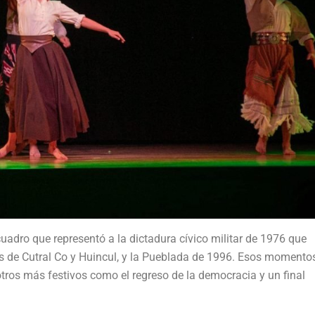
dro que representó a la dictadura cívico militar de 1976 que
s de Cutral Co y Huincul, y la Pueblada de 1996. Esos momento
tros más festivos como el regreso de la democracia y un final