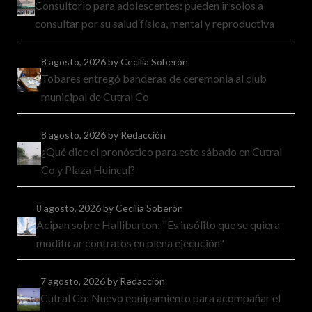
Consultorio para adolescentes: pueden ir solos a
consultar por su salud física, mental y reproductiva
8 agosto, 2026
by Cecilia Soberón
Tobares entregó banderas de ceremonia al club
municipal de Cutral Co
8 agosto, 2026
by Redacción
¿Qué dice el pronóstico para este sábado en Cutral
Co y Plaza Huincul?
8 agosto, 2026
by Cecilia Soberón
Acipan sobre Halliburton: "Es insólito que se quiera
modificar contratos en plena ejecución"
7 agosto, 2026
by Redacción
Cutral Co: Nuevo equipamiento para acompañar el