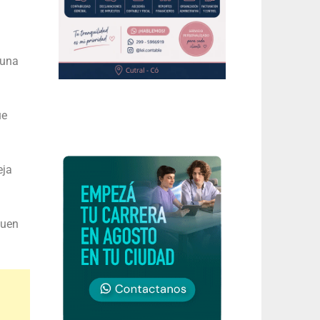
 una
ue
eja
buen