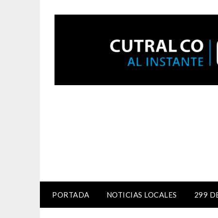
PORTADA
NOTICIAS LOCALES
299 D