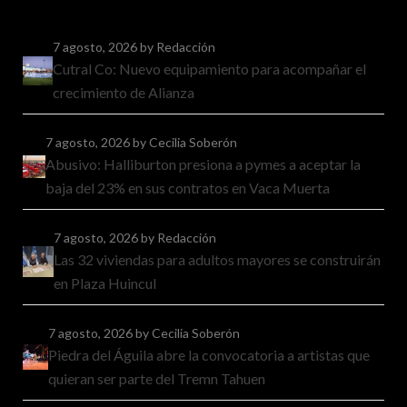
7 agosto, 2026
by Redacción
Cutral Co: Nuevo equipamiento para acompañar el
crecimiento de Alianza
7 agosto, 2026
by Cecilia Soberón
Abusivo: Halliburton presiona a pymes a aceptar la
baja del 23% en sus contratos en Vaca Muerta
7 agosto, 2026
by Redacción
Las 32 viviendas para adultos mayores se construirán
en Plaza Huincul
7 agosto, 2026
by Cecilia Soberón
Piedra del Águila abre la convocatoria a artistas que
quieran ser parte del Tremn Tahuen