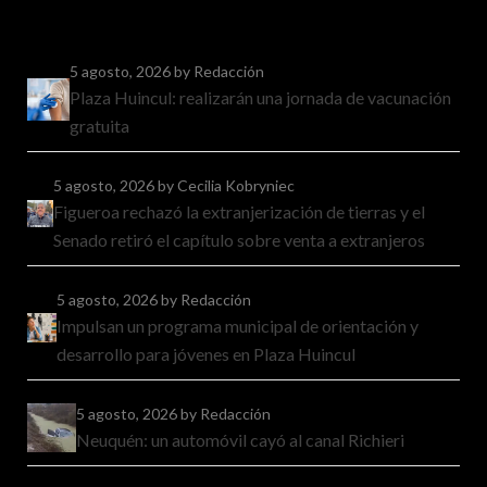
5 agosto, 2026
by Redacción
Plaza Huincul: realizarán una jornada de vacunación
gratuita
5 agosto, 2026
by Cecilia Kobryniec
Figueroa rechazó la extranjerización de tierras y el
Senado retiró el capítulo sobre venta a extranjeros
5 agosto, 2026
by Redacción
Impulsan un programa municipal de orientación y
desarrollo para jóvenes en Plaza Huincul
5 agosto, 2026
by Redacción
Neuquén: un automóvil cayó al canal Richieri