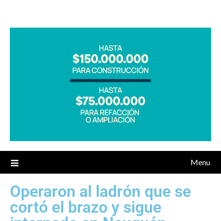
Menu
Operaron al ladrón que se
cortó el brazo y sigue