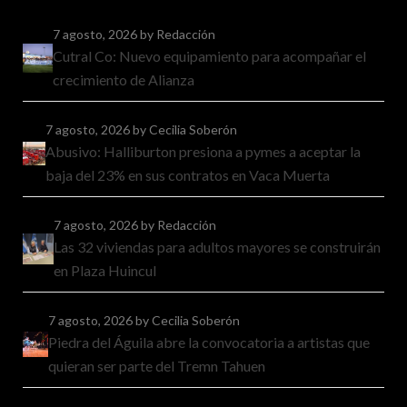
7 agosto, 2026
by Redacción
Cutral Co: Nuevo equipamiento para acompañar el
crecimiento de Alianza
7 agosto, 2026
by Cecilia Soberón
Abusivo: Halliburton presiona a pymes a aceptar la
baja del 23% en sus contratos en Vaca Muerta
7 agosto, 2026
by Redacción
Las 32 viviendas para adultos mayores se construirán
en Plaza Huincul
7 agosto, 2026
by Cecilia Soberón
Piedra del Águila abre la convocatoria a artistas que
quieran ser parte del Tremn Tahuen