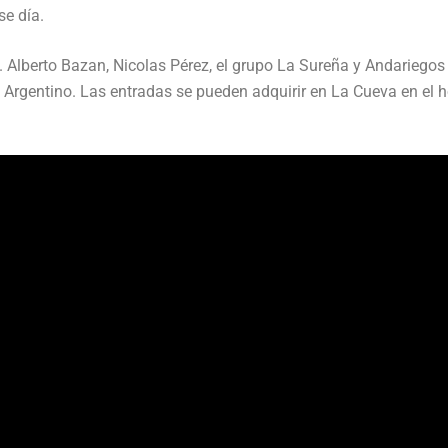
se día.
 Alberto Bazan, Nicolas Pérez, el grupo La Sureña y Andariegos
Argentino. Las entradas se pueden adquirir en La Cueva en el h