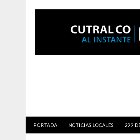
PORTADA
NOTICIAS LOCALES
299 D