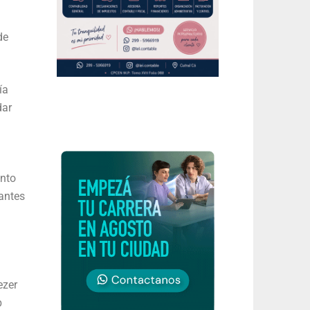
de
ía
dar
ento
antes
ezer
b