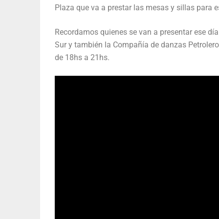
Plaza que va a prestar las mesas y sillas para e
Recordamos quienes se van a presentar ese día.
Sur y también la Compañía de danzas Petrolero 
de 18hs a 21hs.