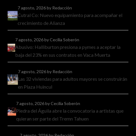
7 agosto, 2026
by Redacción
Cutral Co: Nuevo equipamiento para acompañar el
crecimiento de Alianza
7 agosto, 2026
by Cecilia Soberón
Abusivo: Halliburton presiona a pymes a aceptar la
baja del 23% en sus contratos en Vaca Muerta
7 agosto, 2026
by Redacción
Las 32 viviendas para adultos mayores se construirán
en Plaza Huincul
7 agosto, 2026
by Cecilia Soberón
Piedra del Águila abre la convocatoria a artistas que
quieran ser parte del Tremn Tahuen
7 agosto, 2026
by Redacción