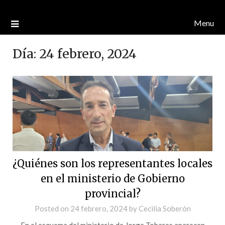
Menu
Día:
24 febrero, 2024
¿Quiénes son los representantes locales
en el ministerio de Gobierno
provincial?
Posted on
24 febrero, 2024
by
Cecilia Soberón
En el esquema del ministerio de Jorge Tobares aparecen