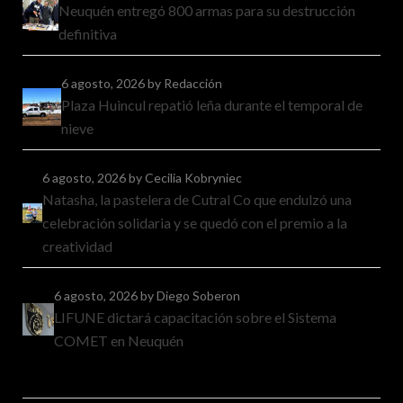
Neuquén entregó 800 armas para su destrucción
definitiva
6 agosto, 2026
by Redacción
Plaza Huincul repatió leña durante el temporal de
nieve
6 agosto, 2026
by Cecilia Kobryniec
Natasha, la pastelera de Cutral Co que endulzó una
celebración solidaria y se quedó con el premio a la
creatividad
6 agosto, 2026
by Diego Soberon
LIFUNE dictará capacitación sobre el Sistema
COMET en Neuquén