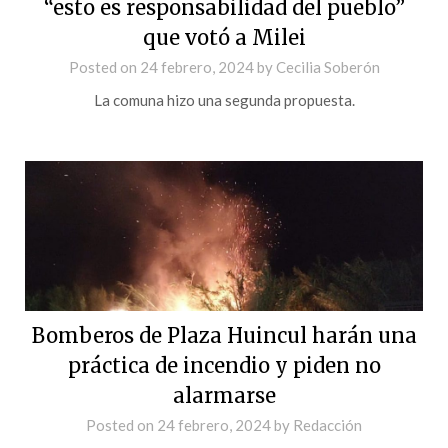
“esto es responsabilidad del pueblo”
que votó a Milei
Posted on
24 febrero, 2024
by
Cecilia Soberón
La comuna hizo una segunda propuesta.
Bomberos de Plaza Huincul harán una
práctica de incendio y piden no
alarmarse
Posted on
24 febrero, 2024
by
Redacción