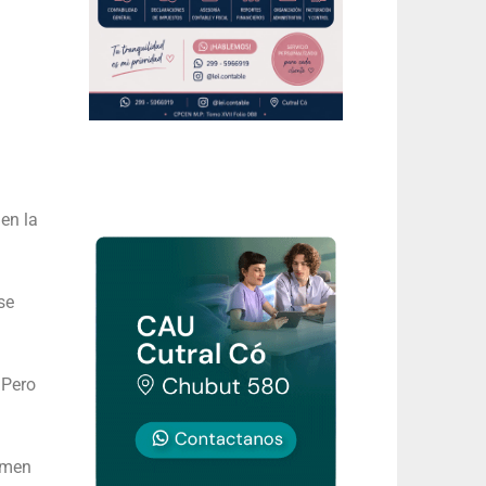
en la
se
 Pero
umen