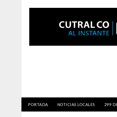
PORTADA
NOTICIAS LOCALES
299 D